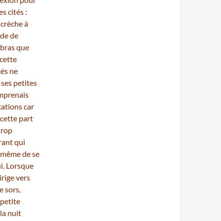
s cités :
 crèche à
ude de
 bras que
 cette
cés ne
ses petites
omprenais
ations car
 cette part
trop
rant qui
re même de se
i. Lorsque
irige vers
e sors,
 petite
la nuit