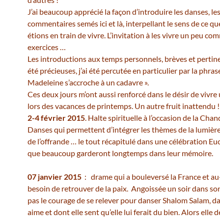
J’ai beaucoup apprécié la façon d’introduire les danses, les
commentaires semés ici et là, interpellant le sens de ce q
étions en train de vivre. L’invitation à les vivre un peu c
exercices …
Les introductions aux temps personnels, brèves et pertin
été précieuses, j’ai été percutée en particulier par la phras
Madeleine s’accroche à un cadavre ».
Ces deux jours m’ont aussi renforcé dans le désir de vivre 
lors des vacances de printemps. Un autre fruit inattendu !
2-4 février 2015
. Halte spirituelle à l’occasion de la Chan
Danses qui permettent d’intégrer les thèmes de la lumière, 
de l’offrande … le tout récapitulé dans une célébration Eu
que beaucoup garderont longtemps dans leur mémoire.
07 janvier 2015
: drame qui a bouleversé la France et au-
besoin de retrouver de la paix. Angoissée un soir dans son l
pas le courage de se relever pour danser Shalom Salam, da
aime et dont elle sent qu’elle lui ferait du bien. Alors elle d