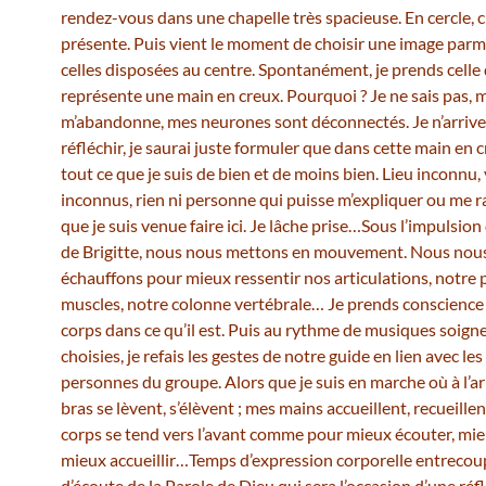
rendez-vous dans une chapelle très spacieuse. En cercle, 
présente. Puis vient le moment de choisir une image parm
celles disposées au centre. Spontanément, je prends celle 
représente une main en creux. Pourquoi ? Je ne sais pas,
m’abandonne, mes neurones sont déconnectés. Je n’arrive
réfléchir, je saurai juste formuler que dans cette main en cr
tout ce que je suis de bien et de moins bien. Lieu inconnu,
inconnus, rien ni personne qui puisse m’expliquer ou me r
que je suis venue faire ici. Je lâche prise…Sous l’impulsion 
de Brigitte, nous nous mettons en mouvement. Nous nou
échauffons pour mieux ressentir nos articulations, notre 
muscles, notre colonne vertébrale… Je prends conscienc
corps dans ce qu’il est. Puis au rythme de musiques soig
choisies, je refais les gestes de notre guide en lien avec les
personnes du groupe. Alors que je suis en marche où à l’ar
bras se lèvent, s’élèvent ; mes mains accueillent, recueille
corps se tend vers l’avant comme pour mieux écouter, mieu
mieux accueillir…Temps d’expression corporelle entreco
d’écoute de la Parole de Dieu qui sera l’occasion d’une réf