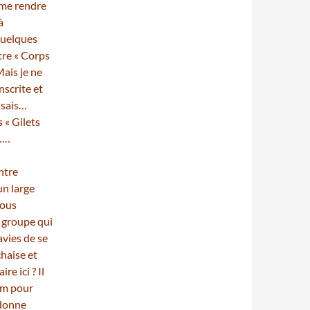
 me rendre
à
quelques
tre « Corps
Mais je ne
nscrite et
e sais…
 « Gilets
e……
ntre
un large
nous
 groupe qui
avies de se
chaise et
re ici ? Il
ilm pour
 donne