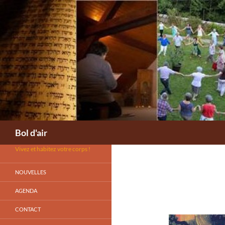
Aller
au
contenu
Recherche
Bol d'air
Vivez et habitez votre corps !
NOUVELLES
AGENDA
CONTACT