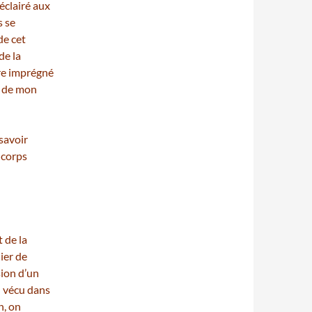
 éclairé aux
s se
de cet
de la
re imprégné
e de mon
 savoir
 corps
 de la
ier de
sion d’un
u vécu dans
n, on