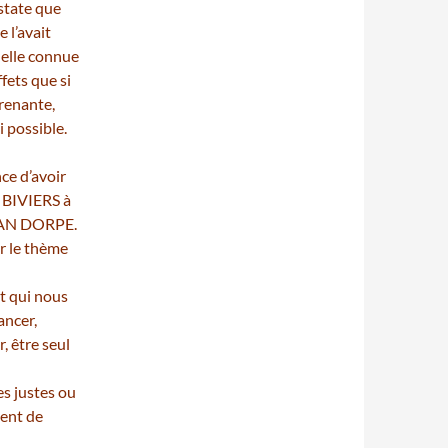
nstate que
 l’avait
elle connue
fets que si
renante,
i possible.
nce d’avoir
 BIVIERS à
e VAN DORPE.
r le thème
et qui nous
ancer,
, être seul
es justes ou
ment de