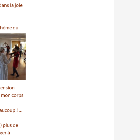
ans la joie
 thème du
mension
ec mon corps
eaucoup ! …
) plus de
ager à