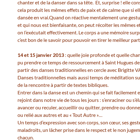
chanter et de la danser dans sa tête. Et, surprise ! elle co
cela produit les mêmes effets de paix et de calme que si elle
dansée en vrai.Quand on réactive mentalement une gestu
et qui nous est bienfaisante, on peut récolter les mêmes ef
on l’exécutait effectivement. Le corps a une mémoire surp
c’est bon de le savoir pour pouvoir en tirer le meilleur part
14 et 15 janvier 2013
: quelle joie profonde et quelle cha
pu prendre ce temps de ressourcement à Saint Hugues de
partir des danses traditionnelles en cercle avec Brigitt
Danses traditionnelles mais aussi temps de méditation su
de la rencontre à partir de textes bibliques.
Entrer dans la danse est un chemin qui se fait facilement 
rejoint dans notre vie de tous les jours : s’enraciner ou s’él
avancer ou reculer, accueillir ou quitter, prendre ou donner
ou relié aux autres et au « Tout Autre »…
Un temps d’expression avec son corps, son cœur, ses gest
maladroits, un lâcher prise dans le respect et le non juge
chacun.