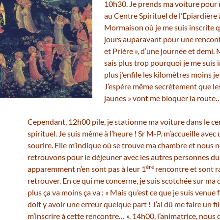
10h30. Je prends ma voiture pour
au Centre Spirituel de l’Epiardière 
Mormaison où je me suis inscrite 
jours auparavant pour une rencon
et Prière », d’une journée et demi. 
sais plus trop pourquoi je me suis i
plus j’enfile les kilomètres moins j
J’espère même secrètement que les
jaunes » vont me bloquer la rout
Cependant, 12h00 pile, je stationne ma voiture dans le ce
spirituel. Je suis même à l’heure ! Sr M-P. m’accueille avec 
sourire. Elle m’indique où se trouve ma chambre et nous 
retrouvons pour le déjeuner avec les autres personnes du
ère
apparemment n’en sont pas à leur 1
rencontre et sont r
retrouver. En ce qui me concerne, je suis scotchée sur ma 
plus ça va moins ça va : « Mais qu’est ce que je suis venue fai
doit y avoir une erreur quelque part ! J’ai dû me faire un f
m’inscrire à cette rencontre… ». 14h00, l’animatrice, nous