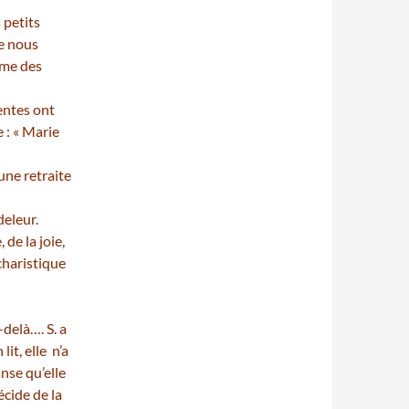
 petits
ue nous
omme des
entes ont
e : « Marie
une retraite
deleur.
de la joie,
charistique
delà…. S. a
it, elle n’a
nse qu’elle
écide de la