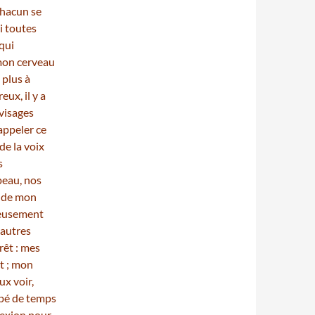
chacun se
i toutes
qui
 mon cerveau
 plus à
eux, il y a
 visages
appeler ce
de la voix
s
peau, nos
e de mon
neusement
 autres
rêt : mes
nt ; mon
x voir,
upé de temps
lexion pour