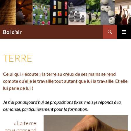
Aller
au
contenu
Recherche
Bol d'air
MENU
PRINCI
TERRE
Celui qui « écoute » la terre au creux de ses mains se rend
compte qu’elle le travaille tout autant que lui la travaille. Et elle
lui parle de lui !
Je n’ai pas aujourd’hui de propositions fixes, mais je réponds à la
demande, particulièrement pour la formation
.
« La terre
nous apprend