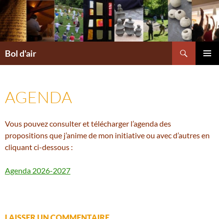
Aller
au
contenu
Recherche
Bol d'air
MENU
PRINCI
AGENDA
Vous pouvez consulter et télécharger l’agenda des
propositions que j’anime de mon initiative ou avec d’autres en
cliquant ci-dessous :
Agenda 2026-2027
LAISSER UN COMMENTAIRE