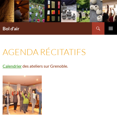
Aller
au
contenu
Recherche
Bol d'air
MENU
PRINCI
AGENDA RÉCITATIFS
Calendrier
des ateliers sur Grenoble.